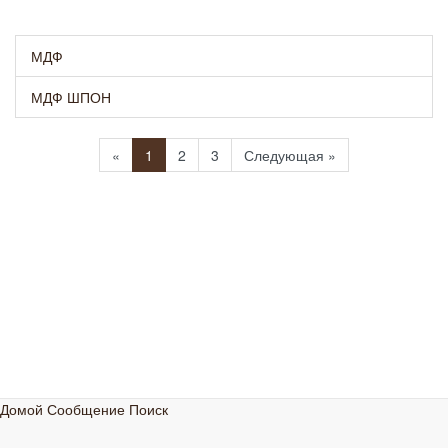
МДФ
МДФ ШПОН
Previous
Next
«
1
2
3
Следующая »
Домой
Сообщение
Поиск